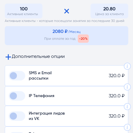
100
20.80
Активные клиенты
Цена за клиента
Активные клиенты - которые посещали занятия за последние 30 дней
2080
₽
/
Месяц
При оплате за год
-20%
Дополнительные опции
SMS и Email
320.0
₽
рассылки
320.0
₽
IP Телефония
Интеграция лидов
320.0
₽
из VK