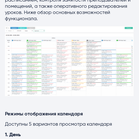
расписанием, контроля занятости преподавателей и
Статусы уроков в календаре
помещений, а также оперативного редактирования
уроков. Ниже обзор основных возможностей
Фильтрация занятий
функционала.
Настройки календаря
Настройка доступа к расписанию
Режимы отображения календаря
Доступны 5 вариантов просмотра календаря
1. День