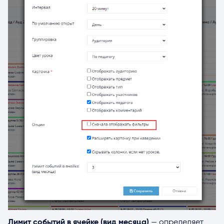
Лимит событий в ячейке (вид месяца)
— определяет