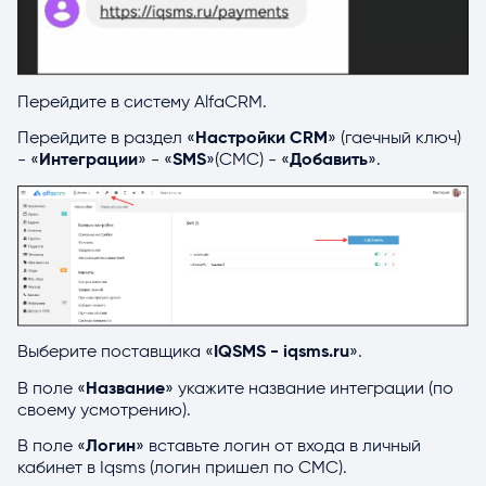
Перейдите в систему AlfaCRM.
Перейдите в раздел «
Настройки CRM
» (гаечный ключ)
- «
Интеграции
» - «
SMS
»(СМС) - «
Добавить
».
Выберите поставщика «
IQSMS - iqsms.ru
».
В поле «
Название
» укажите название интеграции (по
своему усмотрению).
В поле «
Логин
» вставьте логин от входа в личный
кабинет в Iqsms (логин пришел по СМС).