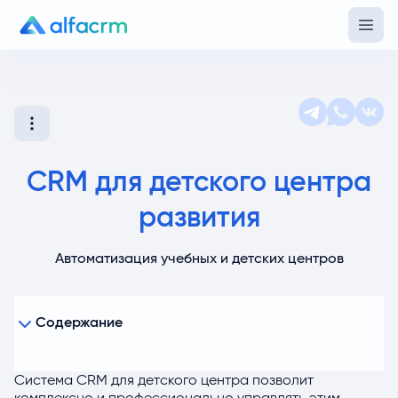
CRM для детского центра
развития
Автоматизация учебных и детских центров
Содержание
Чем полезны системы управления CRM для детских
центров и клубов
Какие возможности имеет CRM программа
Система CRM для детского центра позволит