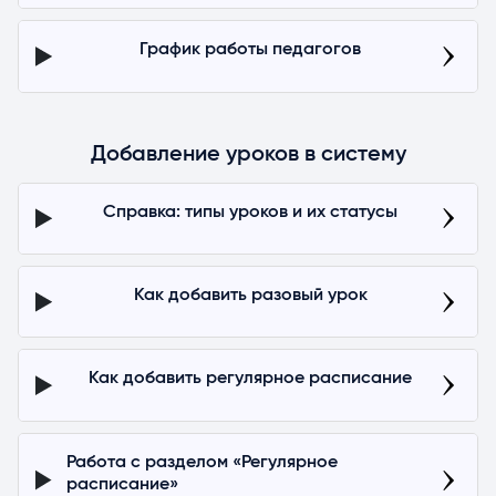
Как добавить лида/клиента в запланированный
групповой урок
График работы педагогов
Дополнительный функционал
Как выгрузить уроки в файл
Опция «Предзаполнение урока»
Добавление уроков в систему
Опция «Подтверждения проведенных уроков»
Справка: типы уроков и их статусы
Опция «Пересечение уроков в одной аудитории»
Дополнительные поля в карточке урока
Что означает число рядом с разделом «Уроки»?
Как добавить разовый урок
Отчетность по разделу доступна в статье «Аналитика».
Как добавить регулярное расписание
Работа с разделом «Регулярное
расписание»