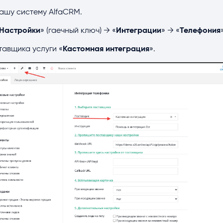
ашу систему AlfaCRM.
Настройки
» (гаечный ключ) → «
Интеграции
» → «
Телефония
тавщика услуги «
Кастомная интеграция
».