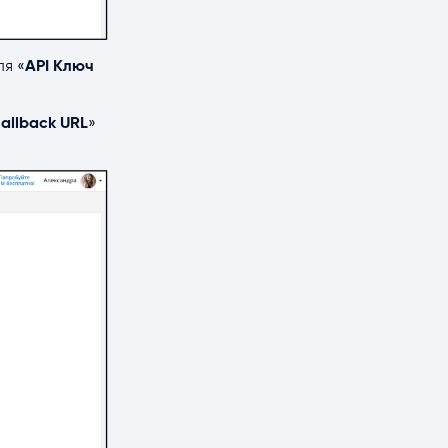
ля «
API Ключ
allback URL
»