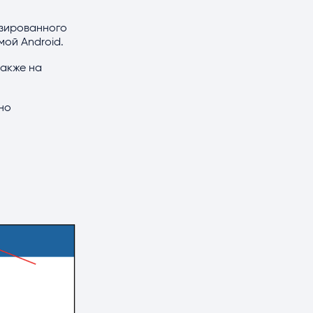
изированного
ой Android.
также на
но