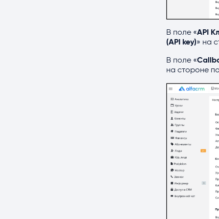
В поле «
API Кл
(API key)
» на 
В поле «
Callb
на стороне по