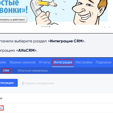
 панели выберите раздел «
Интеграция CRM
».
еграцию «
AlfaCRM
».