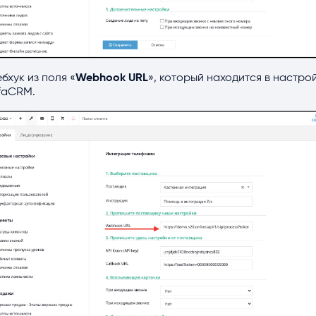
бхук из поля «
Webhook URL
», который находится в настро
lfaCRM.