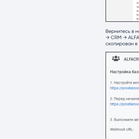
Вернитесь в н
→
CRM → ALFAC
скопирован в 