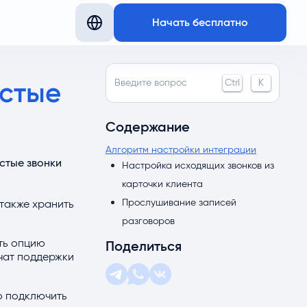
Начать бесплатно
Введите вопрос
Ctrl
K
остые
Содержание
Алгоритм настройки интеграции
стые звонки
Настройка исходящих звонков из
карточки клиента
Прослушивание записей
 также хранить
разговоров
ть опцию
Поделиться
 чат поддержки
о подключить