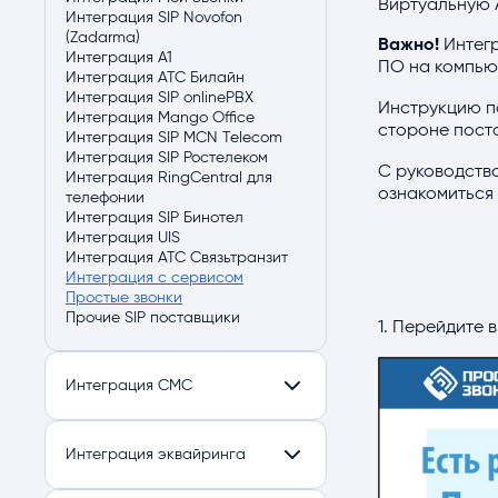
Интеграция c Marquiz и Tilda через
Виртуальную 
Личный кабинет педагога
Клиенты
Интеграция SIP Novofon
Alfamo
Группы
(Zadarma)
Интеграция с группой Вконтакте
Важно!
Интегр
Педагоги
Интеграция A1
Интеграция формы записи Вконтакте
ПО на компью
Лиды
Интеграция АТС Билайн
uCaller - вход по номеру телефона в
Организация онлайн обучения в
Интеграция SIP onlinePBX
Альфа CRM
Инструкцию п
Альфа CRM
Интеграция Mango Office
Двухфакторная аутентификация
стороне пост
Доступ в CRM
Интеграция SIP MCN Telecom
Интеграция с Podpislon
Информер
Интеграция SIP Ростелеком
Интеграция лидов через Albato
С руководств
Товарно-материальные ценности
Интеграция RingCentral для
Интеграция с виджетом Moclients для
ознакомиться
Система лояльности
телефонии
сбора лидов
Внутренние чаты в системе
Интеграция SIP Бинотел
Интеграция лидов из форм FB
Финансы
Интеграция UIS
(фейсбук)*
Абонементы
Интеграция АТС Связьтранзит
Интеграция АльфаCRM с AmoCRM
Push-уведомления в системе
Интеграция с сервисом
Интеграция АльфаCRM с Битрикс24
Работа с файлами в системе
Простые звонки
Интеграция с Яндекс.Метрика
Лицензирование
Прочие SIP поставщики
Интеграция с AmoCRM через Alfamo
1. Перейдите 
Интеграция с кассой через
платежную платформу PayKeeper
Интеграция с кассой OrangeData
Интеграция СМС
Интеграция с кассой через
Комтет.Касса
Интеграция с SMS.RU
Описание REST API
Интеграция c прочими СМС
Интеграция эквайринга
поставщиками
Интеграция IQSMS