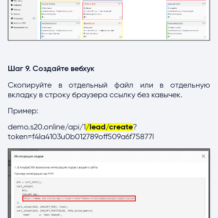
Шаг 9. Создайте вебхук
Скопируйте в отдельный файл или в отдельную
вкладку в строку браузера ссылку без кавычек.
Пример:
demo.s20.online/api/1
/lead/create
?
token=f4la4103u0b012789off509a6f75877l