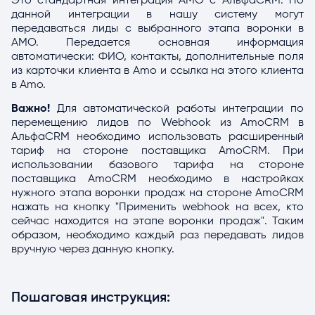
Это стандартная интеграция AMO с АльфаCRM. По
Шаг 3. Направьте данные тех. поддержке АльфаСРМ
данной интеграции в нашу систему могут
Шаг 4. Перейдите в воронку
передаваться лиды с выбранного этапа воронки в
AMO. Передается основная информация
Шаг 5.
автоматически: ФИО, контакты, дополнительные поля
из карточки клиента в Amo и ссылка на этого клиента
Шаг 7.
в Amo.
Шаг 8.
Важно!
Для автоматической работы интеграции по
Шаг 9. Создайте вебхук
перемещению лидов по Webhook из AmoCRM в
АльфаCRM необходимо использовать расширенный
Шаг. 10 (Опционально) Уточнение этапа воронки
тариф на стороне поставщика AmoCRM. При
использовании базового тарифа на стороне
Шаг 11. Пропишите настройки в Амо
поставщика AmoCRM необходимо в настройках
нужного этапа воронки продаж на стороне AmoCRM
нажать на кнопку "Применить webhook на всех, кто
сейчас находится на этапе воронки продаж". Таким
образом, необходимо каждый раз передавать лидов
вручную через данную кнопку.
Пошаговая инструкция: