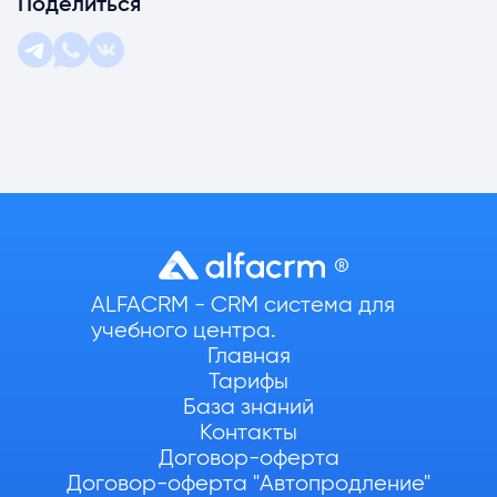
Поделиться
ALFACRM - CRM система для
учебного центра.
Главная
Тарифы
База знаний
Контакты
Договор-оферта
Договор-оферта "Автопродление"