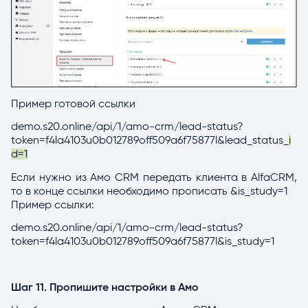
Пример готовой ссылки
demo.s20.online/api/1/amo-crm/lead-status?
token=f4la4103u0b012789off509a6f75877l&lead_status_
i
d=1
Если нужно из Aмо CRM передать клиента в AlfaCRM,
то в конце ссылки необходимо прописать &is_study=1
Пример ссылки:
demo.s20.online/api/1/amo-crm/lead-status?
token=f4la4103u0b012789off509a6f75877l&is_study=1
Шаг 11. Пропишите настройки в Амо