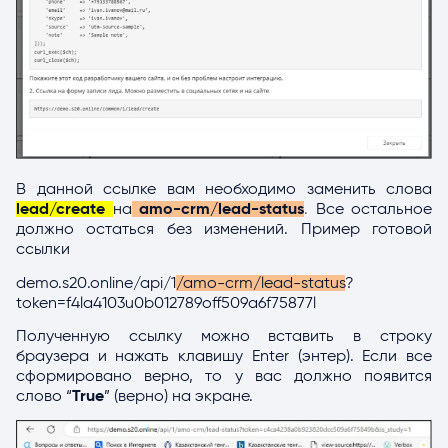
В данной ссылке вам необходимо заменить слова
lead/create
на
amo-crm/lead-status
.
Все остальное
должно остаться без изменений. Пример готовой
ссылки
demo.s20.online/api/1
/amo-crm/lead-status
?
token=f4la4103u0b012789off509a6f75877l
Полученную ссылку можно вставить в строку
браузера и нажать клавишу Enter (энтер). Если все
сформировано верно, то у вас должно появится
слово “
T
rue
” (верно) на экране.