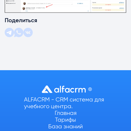
Поделиться
ALFACRM - CRM система для
учебного центра.
Главная
Тарифы
База знаний