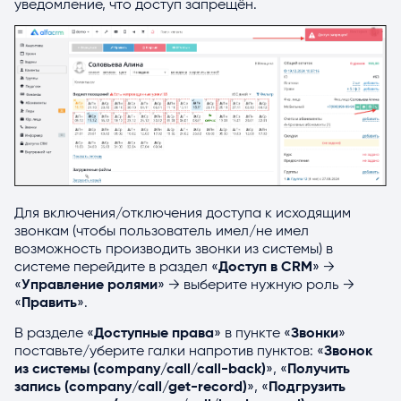
уведомление, что доступ запрещён.
Для включения/отключения доступа к исходящим
звонкам (чтобы пользователь имел/не имел
возможность производить звонки из системы) в
системе перейдите в раздел «
Доступ в CRM
» →
«
Управление ролями
» → выберите нужную роль →
«
Править
».
В разделе «
Доступные права
» в пункте «
Звонки
»
поставьте/уберите галки напротив пунктов: «
Звонок
из системы (
company
/
call
/
call
-
back
)
», «
Получить
запись (
company
/
call
/
get
-
record
)
», «
Подгрузить