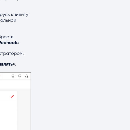
русь клиенту
тальной
брести
ebhook
».
стратором.
авлять
».