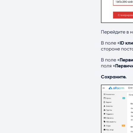
Перейдите в н
В поле «
ID кл
стороне поста
В поле «
Перви
поля «
Первичн
Сохраните.