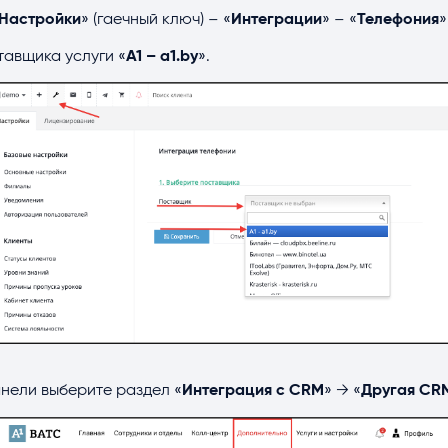
Настройки
» (гаечный ключ) – «
Интеграции
» – «
Телефония
»
тавщика услуги «
А1 –
a
1.
by
».
нели выберите раздел «
Интеграция с CRM
» → «
Другая CR