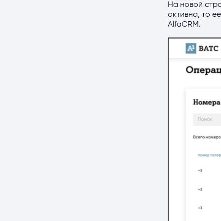
На новой стра
активна, то е
AlfaCRM.