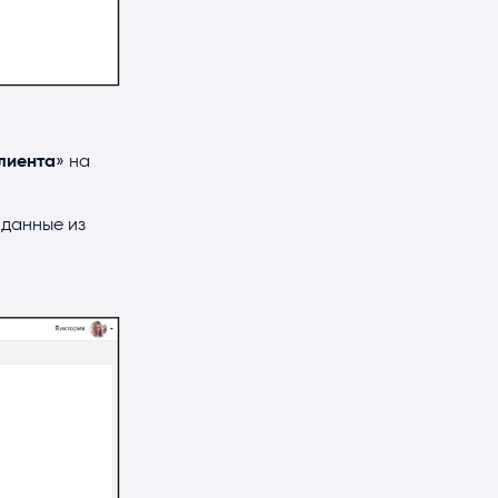
клиента
» на
 данные из