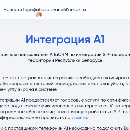
Новости
Тарифы
База знаний
Контакты
Интеграция A1
ция для пользователя AlfaCRM по интеграции SIP-телефон
территории Республики Беларусь
 тем как настраивать интеграцию, необходимо активирова
обы запросить тестовый период, напишите, пожалуйста, в
ем углу экрана в системе.
теграции А1 предоставляет голосовые услуги по сети фик
одимо подключение фиксированного интернета от А1 на те
рограммное обеспечение, позволяющее работать с SIP-те
нформацию можно прочитать по
ссылке
.
ии с поставщиком телефонии А1 необходимо подключить В