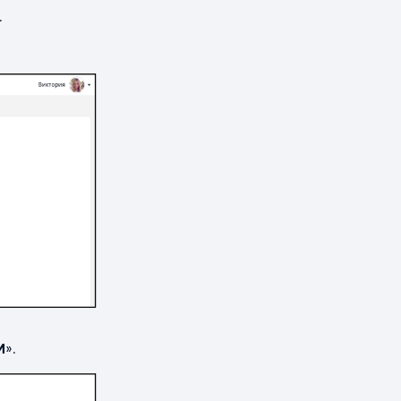
.
M
».