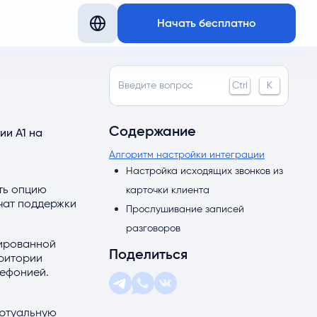
Начать бесплатно
Введите вопрос
Ctrl
K
Содержание
ии А1 на
Алгоритм настройки интеграции
Настройка исходящих звонков из
ть опцию
карточки клиента
 чат поддержки
Прослушивание записей
разговоров
сированной
Поделиться
рритории
лефонией.
иртуальную